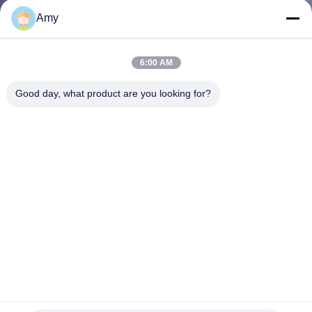
하
Amy
여
6:00 AM
공
Good day, what product are you looking for?
장
여
행
품
질
관
5.0X100MM 속이 빈 몸대는 민머리 못 스테인레스 강 316에
리
홈을 팠습니다