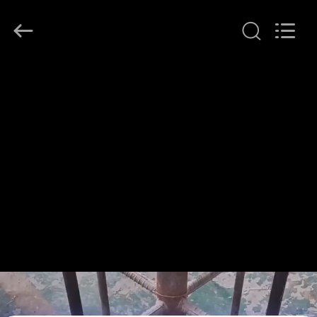
Copyright
©
2016
-
2025
Yuanjia
Leren
Business
집
License.
All
Rights
Reserved.
제
품
우
리
에
대