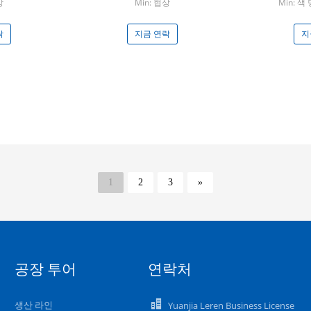
상
Min: 협상
Min: 색 
락
지금 연락
지
1
2
3
»
공장 투어
연락처
생산 라인
Yuanjia Leren Business License