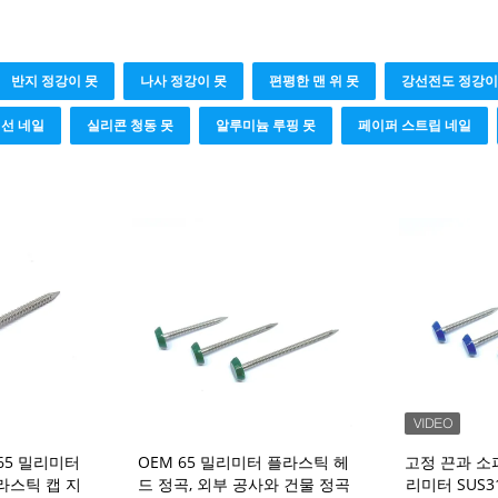
반지 정강이 못
나사 정강이 못
편평한 맨 위 못
강선전도 정강이
선 네일
실리콘 청동 못
알루미늄 루핑 못
페이퍼 스트립 네일
.65 밀리미터
OEM 65 밀리미터 플라스틱 헤
고정 끈과 소
라스틱 캡 지
드 정곡, 외부 공사와 건물 정곡
리미터 SUS