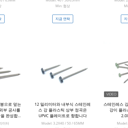
50 / 65MM
Model: 40 / 50/65mm
Model: 
상
Min: 협상
M
락
지금 연락
지
붕으로 덮는
12 밀리미터와 내부식 스테인레
스테인레스 강 
 외부 공사를
스 강 플라스틱 상부 정곡은
강이 플라
강을 완성합니
UPVC 플레이트로 향합니다
2.
 밀리미터
Model: 3.2X40 / 50 / 65MM
Model