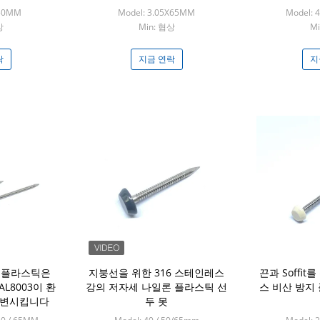
X50MM
Model: 3.05X65MM
Model: 
상
Min: 협상
M
락
지금 연락
지
강 플라스틱은
지붕선을 위한 316 스테인레스
끈과 Soffit
L8003이 환
강의 저자세 나일론 플라스틱 선
스 비산 방지
갈변시킵니다
두 못