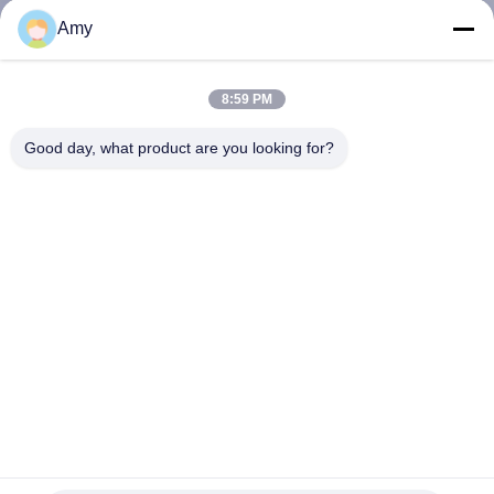
하
Amy
여
8:59 PM
공
Good day, what product are you looking for?
장
여
행
품
질
관
1.6MM 지름은 매끄러운 정강이 스테인레스 강 네일을 닦았
리
습니다