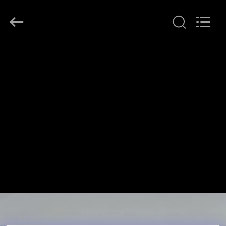
Copyright
©
2016
-
2025
Yuanjia
Leren
Business
집
License.
All
Rights
Reserved.
제
품
우
리
에
대