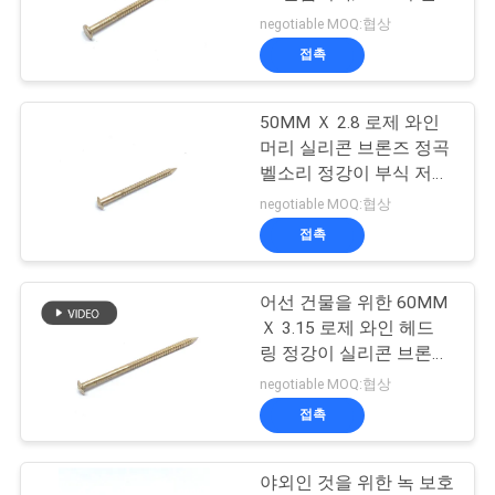
못을 평탄화합니다
negotiable MOQ:협상
연
접촉
락
50MM Ｘ 2.8 로제 와인
주
머리 실리콘 브론즈 정곡
세
벨소리 정강이 부식 저항
성
negotiable MOQ:협상
요
접촉
인
어선 건물을 위한 60MM
Ｘ 3.15 로제 와인 헤드
용
링 정강이 실리콘 브론즈
정곡
문
negotiable MOQ:협상
접촉
을
요
야외인 것을 위한 녹 보호