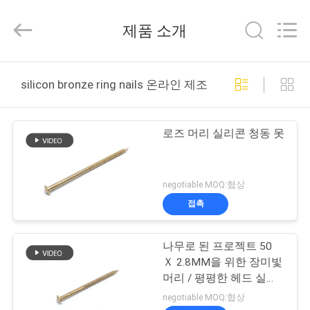
Copyright
©
2016
제품 소개
-
2026
Yuanjia
Leren
Business
집
License.
silicon bronze ring nails 온라인 제조
All
Rights
Reserved.
제
로즈 머리 실리콘 청동 못
품
negotiable MOQ:협상
우
접촉
리
나무로 된 프로젝트 50
에
Ｘ 2.8MM을 위한 장미빛
대
머리 / 평평한 헤드 실리
콘 브론즈 정곡
negotiable MOQ:협상