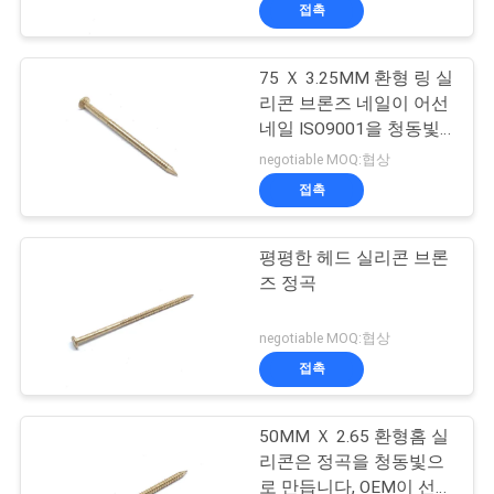
하
접촉
여
75 Ｘ 3.25MM 환형 링 실
리콘 브론즈 네일이 어선
공
네일 ISO9001을 청동빛
으로 만듭니다
장
negotiable MOQ:협상
접촉
여
행
평평한 헤드 실리콘 브론
즈 정곡
품
negotiable MOQ:협상
질
접촉
관
50MM Ｘ 2.65 환형홈 실
리
리콘은 정곡을 청동빛으
로 만듭니다, OEM이 선두